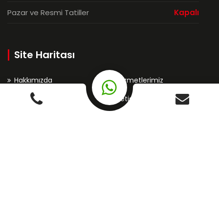
Pazar ve Resmi Tatiller
Kapalı
Site Haritası
Hakkımızda
Hizmetlerimiz
Referanslarımız
İletişim
İletisim
+90 216 499 61 04 - 05
+90 216 499 61 11
iletisim@desiprint.com.tr
Natoyolu Cd. Nebioğlu Sk. No: 8